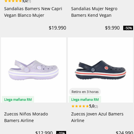
5,0
(1)
Sandalias Bamers New Capri
Sandalias Mujer Negro
Vegan Blanco Mujer
Bamers Kend Vegan
$19.990
$9.990
-50%
Retiro en 3 horas
Llega mañana RM
Llega mañana RM
5,0
(2)
Zuecos Niños Morado
Zuecos Joven Azul Bamers
Bamers Airline
Airline
$12.990
$24.990
-35%