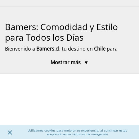
Bamers: Comodidad y Estilo
para Todos los Días
Bienvenido a
Bamers.cl
, tu destino en
Chile
para
encontrar
calzado cómodo, funcional y versátil
para
Mostrar más
toda la familia. Aquí encontrarás modelos pensados
para el día a día, el descanso y el movimiento, con
diseños prácticos y materiales resistentes. Explora
nuestra selección de calzado para mujer, hombre y
niños, junto a accesorios que complementan tu
experiencia, con despacho rápido y seguro a todo el
país.
Calzado para Mujer
Utilizamos cookies para mejorar tu experiencia, al continuar estas
aceptando estos términos de navegación
Descubre una amplia selección de
calzado para mujer