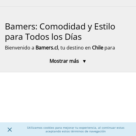
Bamers: Comodidad y Estilo
para Todos los Días
Bienvenido a
Bamers.cl
, tu destino en
Chile
para
encontrar
calzado cómodo, funcional y versátil
para
Mostrar más
toda la familia. Aquí encontrarás modelos pensados
para el día a día, el descanso y el movimiento, con
diseños prácticos y materiales resistentes. Explora
nuestra selección de calzado para mujer, hombre y
niños, junto a accesorios que complementan tu
experiencia, con despacho rápido y seguro a todo el
país.
Calzado para Mujer
Utilizamos cookies para mejorar tu experiencia, al continuar estas
aceptando estos términos de navegación
Descubre una amplia selección de
calzado para mujer