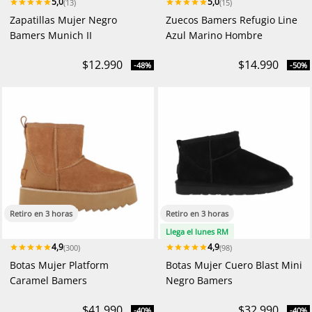
5,0
5,0
(13)
(15)
Zapatillas Mujer Negro
Zuecos Bamers Refugio Line
Bamers Munich II
Azul Marino Hombre
$12.990
$14.990
-48%
-50%
Retiro en 3 horas
Retiro en 3 horas
Llega el lunes RM
4,9
4,9
(300)
(98)
Botas Mujer Platform
Botas Mujer Cuero Blast Mini
Caramel Bamers
Negro Bamers
$41.990
$32.990
-40%
-40%