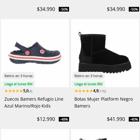
$34.990
$34.990
-50%
-50%
Retiro en 3 horas
Retiro en 3 horas
Llega el lunes RM
Llega el lunes RM
5,0
4,9
(4)
(170)
Zuecos Bamers Refugio Line
Botas Mujer Platform Negro
Azul Marino/Rojo Kids
Bamers
$12.990
$41.990
-48%
-40%