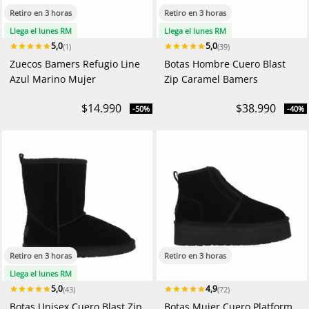
Retiro en 3 horas
Retiro en 3 horas
Llega el lunes RM
Llega el lunes RM
5,0
5,0
(1)
(39)
Zuecos Bamers Refugio Line
Botas Hombre Cuero Blast
Azul Marino Mujer
Zip Caramel Bamers
$14.990
$38.990
-50%
-40%
Retiro en 3 horas
Retiro en 3 horas
Llega el lunes RM
5,0
4,9
(43)
(72)
Botas Unisex Cuero Blast Zip
Botas Mujer Cuero Platform