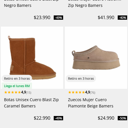
Negro Bamers
Zip Negro Bamers
$23.990
$41.990
-49%
-40%
Retiro en 3 horas
Retiro en 3 horas
Llega el lunes RM
4,9
4,9
(15)
(76)
Botas Unisex Cuero Blast Zip
Zuecos Mujer Cuero
Caramel Bamers
Piamonte Beige Bamers
$22.990
$24.990
-49%
-50%