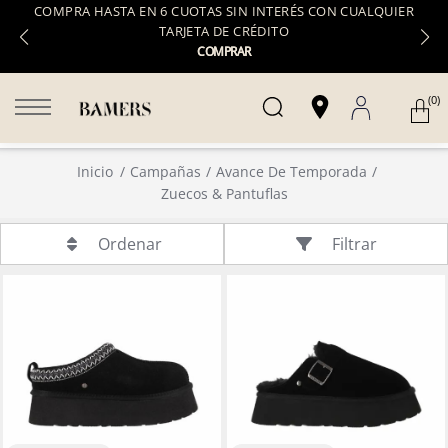
COMPRA HASTA EN 6 CUOTAS SIN INTERÉS CON CUALQUIER
TARJETA DE CRÉDITO
COMPRAR
(0)
Inicio
Campañas
Avance De Temporada
Zuecos & Pantuflas
Filtrar
Ordenar