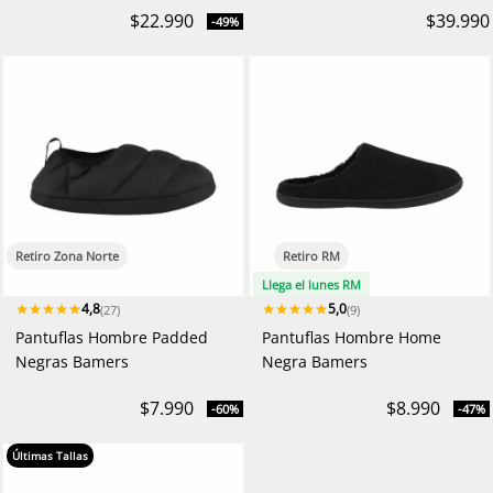
$22.990
$39.990
-49%
Retiro Zona Norte
Retiro RM
Llega el lunes RM
4,8
5,0
(27)
(9)
Pantuflas Hombre Padded
Pantuflas Hombre Home
Negras Bamers
Negra Bamers
$7.990
$8.990
-60%
-47%
Últimas Tallas