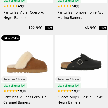
Llega el lunes RM
Llega el lunes RM
4,9
5,0
(11)
(9)
Pantuflas Mujer Cuero Fur II
Pantuflas Hombre Home Azul
Negro Bamers
Marino Bamers
$22.990
$8.990
-49%
-47%
Últimas Tallas
Retiro en 3 horas
Retiro en 3 horas
Llega el lunes RM
Llega el lunes RM
4,9
4,9
(18)
(12)
Pantuflas Mujer Cuero Fur II
Zuecos Mujer Classic Buckle
Caramel Bamers
Negra Bamers